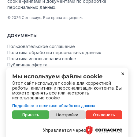
cookie-файлами и документами по обработке
персональных данных.
© 2026 Согласиус. Все права защищены.
ДОКУМЕНТЫ
Пользовательское соглашение
Политика обработки персональных данных
Политика использования cookie
Публичная оферта
Согласие на обработку персональных данных
×
Мы используем файлы cookie
Этот сайт использует cookie для корректной
работы, аналитики и персонализации контента. Вы
РЕКВИЗИТЫ
можете принять все или настроить
использование cookie
Название
ООО «Сентро Интернет Технологии»
Подробнее о политике обработки данных
ИНН
1326207309
Принять
Настройки
Отклонить
КПП
132601001
ОГРН
1081326002988
Управляется через
Email
dp@soglasius.ru