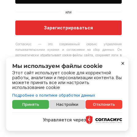
или
Зарегистрироваться
Согласиус — это современный сервис управления
пользовательскими куками и согласиями на сбор данных. Он
автоматически обрабатывает cookie-файлы сайта, сохраняет логи в
облаке в соответствии с законодательством (включая ФЗ-152 и
×
Мы используем файлы cookie
GDPR) и обеспечивает прозрачность работы для пользователей и
регуляторов. Благодаря интеграции с популярными CMS и простому
Этот сайт использует cookie для корректной
работы, аналитики и персонализации контента. Вы
интерфейсу, внедрение занимает считанные минуты.
можете принять все или настроить
использование cookie
Сервис позволяет компаниям соблюдать закон, избегать штрафов и
при этом сохранять высокое качество пользовательского опыта — без
Подробнее о политике обработки данных
раздражающих баннеров и технических сложностей.
Принять
Настройки
Отклонить
Управляется через